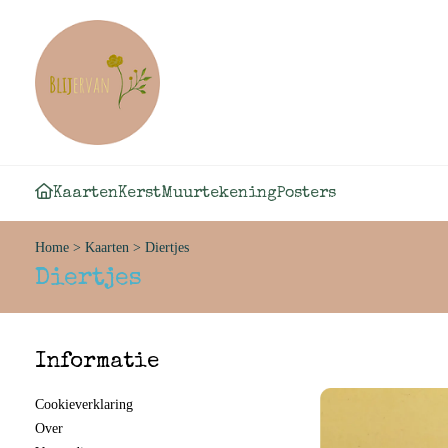
Kaarten
Kerst
Muurtekening
Posters
Home
>
Kaarten
>
Diertjes
Diertjes
Informatie
Cookieverklaring
Over