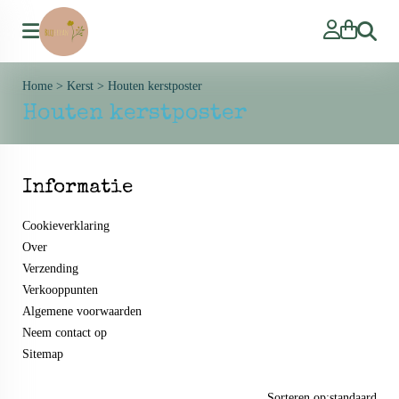
Zoeken
Home
>
Kerst
>
Houten kerstposter
Houten kerstposter
Informatie
Cookieverklaring
Over
Verzending
Verkooppunten
Algemene voorwaarden
Neem contact op
Sitemap
Sorteren op:
standaard